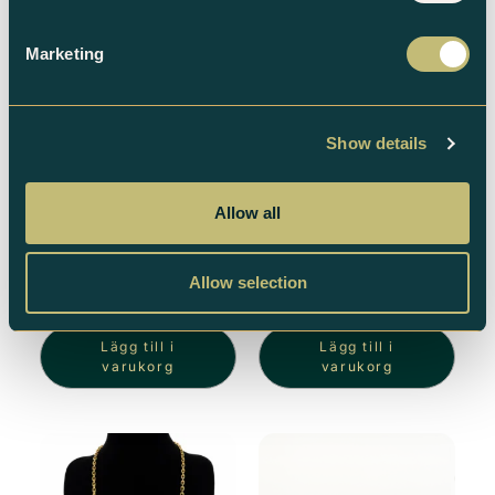
Marketing
Show details
Allow all
X-länk 18k Halsband-
Pansar 18k Halsband-
42.7 gr
6.1 gr
Allow selection
48 912
kr
6 987
kr
Lägg till i
Lägg till i
varukorg
varukorg