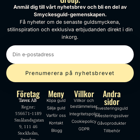
Anmäl dig till vårt nyhetsbrev och bli en del av
Smyckesguld-gemenskapen.
Få nyheter om de senaste guldsmyckena,
stilinspiration och exklusiva erbjudanden direkt i din
inkorg.
Prenumerera på nyhetsbrevet
Företag
Meny
Villkor
Andra
sidor
Köpa guld
Villkor och
Tavex AB
bestämmelser
Reg.nr.:
Sälja guld
Investeringsguld
556671-1189
Integritetspolicy
Varför oss
Investeringssilver
Smålandsgatan
Cookiepolicy
Kontakt
Gåvoprodukter
9, 111 46
GDPR
Blogg
Tillbehör
Stockholm,
Sweden