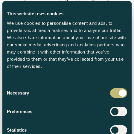
Prenumerera och få exklusiv förtur till
handplockade halsband, armband och
This website uses cookies
tidlösa skatter. Missa inte chansen att hitta
We use cookies to personalise content and ads, to
smycket som är menat för just dig.
provide social media features and to analyse our traffic.
We also share information about your use of our site with
our social media, advertising and analytics partners who
may combine it with other information that you’ve
Prenumerera på nyhetsbrev
provided to them or that they’ve collected from your use
of their services.
Consent
Necessary
Selection
Preferences
Andra guldsmycken du kanske gillar
Statistics