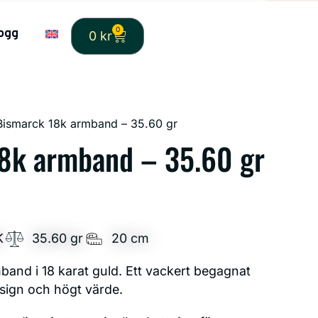
0
ogg
0
kr
Bismarck 18k armband – 35.60 gr
8k armband – 35.60 gr
K
35.60 gr
20 cm
and i 18 karat guld. Ett vackert begagnat
sign och högt värde.