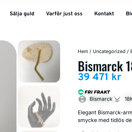
Sälja guld
Varför just oss
Kontakt
Bl
Hem
/
Uncategorized
/ 
Bismarck 1
39 471
kr
Bismarck
18
Elegant Bismarck-armb
smycke med tidlös de