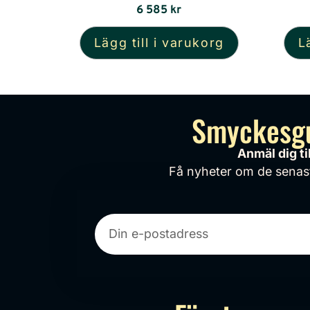
6 585
kr
Lägg till i varukorg
L
Smyckesgul
Anmäl dig t
Få nyheter om de senaste