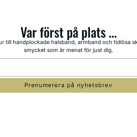
Var först på plats …
r till handplockade halsband, armband och tidlösa ska
smycket som är menat för just dig.
Prenumerera på nyhetsbrev