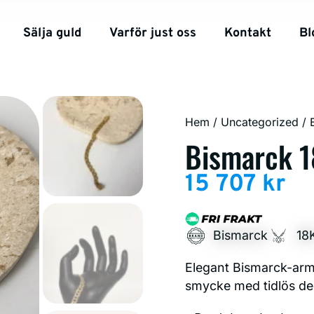
Sälja guld
Varför just oss
Kontakt
Bl
Hem
/
Uncategorized
/ 
Bismarck 1
15 707
kr
Bismarck
18
Elegant Bismarck-armb
smycke med tidlös de