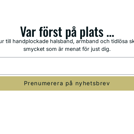
Var först på plats …
r till handplockade halsband, armband och tidlösa ska
smycket som är menat för just dig.
Prenumerera på nyhetsbrev