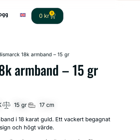
0
ogg
0
kr
Bismarck 18k armband – 15 gr
8k armband – 15 gr
K
15 gr
17 cm
and i 18 karat guld. Ett vackert begagnat
sign och högt värde.